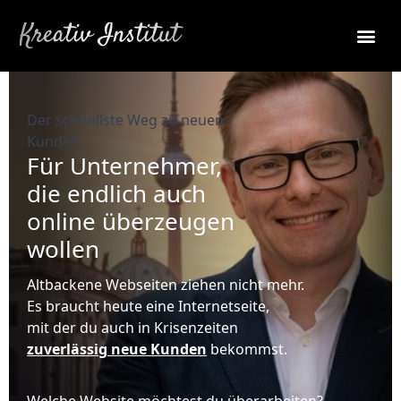
Leistungen
Kreativ Institut
Der schnellste Weg zu neuen
Kunden
Für Unternehmer,
die endlich auch
online überzeugen
wollen
Altbackene Webseiten ziehen nicht mehr.
Es braucht heute eine Internetseite,
mit der du auch in Krisenzeiten
zuverlässig neue Kunden
bekommst.