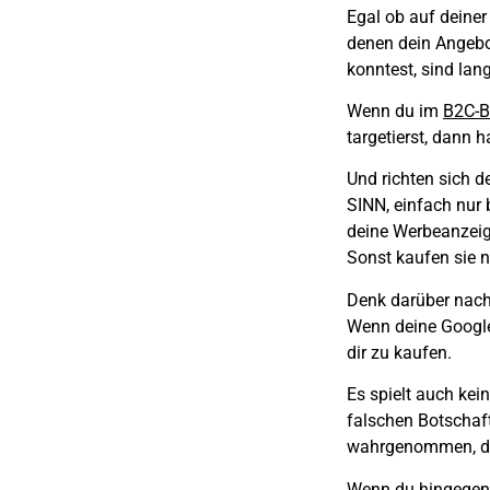
Egal ob auf deiner
denen dein Angebot
konntest, sind lang
Wenn du im
B2C-B
targetierst,
dann ha
Und richten sich 
SINN, einfach nur 
deine Werbeanzei
Sonst kaufen sie n
Denk darüber nach
Wenn deine Googl
dir zu kaufen.
Es spielt auch kei
falschen Botschaf
wahrgenommen, der
Wenn du hingegen 