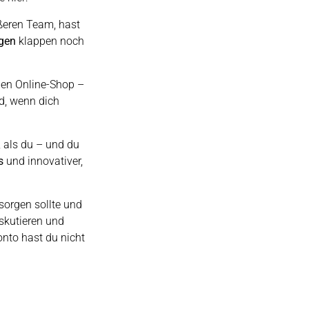
rößeren Team, hast
gen
klappen noch
nen Online-Shop –
d, wenn dich
 als du – und du
s
und innovativer,
sorgen sollte und
skutieren und
onto hast du nicht