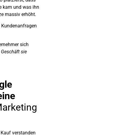
e kam und was ihn
ze massiv erhöht.
du Kundenanfragen
ernehmer sich
 Geschäft sie
gle
eine
Marketing
m Kauf verstanden