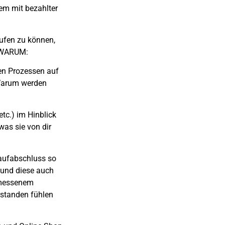
em mit bezahlter
ufen zu können,
d WARUM:
en Prozessen auf
 Warum werden
tc.) im Hinblick
was sie von dir
Kaufabschluss so
nd diese auch
emessenem
erstanden fühlen