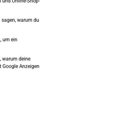
n und Online-Shop-
en sagen, warum du
, um ein
n, warum deine
t Google Anzeigen