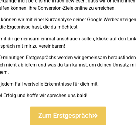
Vergangenheit bereits mehrfach
bewiesen
, dass wir Unternehmer
elfen können, ihre Conversion-Ziele online zu erreichen.
en können wir mit einer Kurzanalyse deiner Google Werbeanzeig
 die Ergebnisse hast, die du möchtest.
mit dir gemeinsam einmal anschauen sollen, klicke auf den Link
espräch
mit mir zu vereinbaren!
30-minütigen Erstgesprächs werden wir gemeinsam herausfinde
h nicht abliefern und was du tun kannst, um
deinen Umsatz mi
gern
.
jedem Fall wertvolle Erkenntnisse für dich mit.
el Erfolg und hoffe wir sprechen uns bald!
Zum Erstgespräch