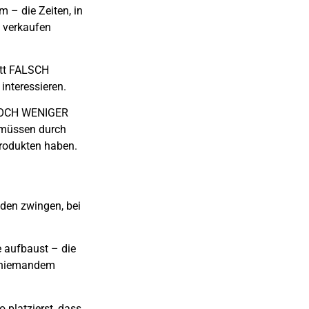
 – die Zeiten, in
d verkaufen
tt
FALSCH
interessieren.
 NOCH WENIGER
r müssen durch
Produkten
haben.
den zwingen, bei
e aufbaust – die
n niemandem
platzierst, dass