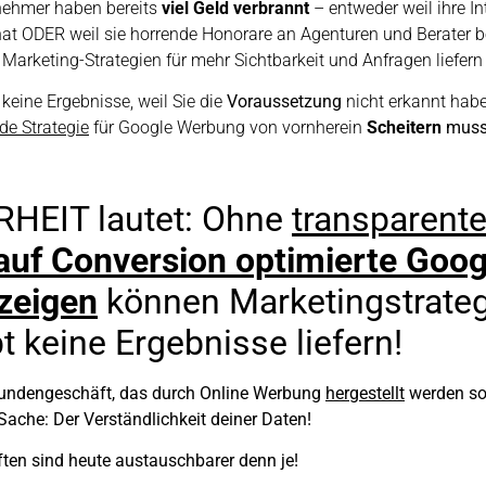
nehmer haben bereits
viel Geld verbrannt
– entweder weil ihre I
at ODER weil sie horrende Honorare an Agenturen und Berater b
e Marketing-Strategien für mehr Sichtbarkeit und Anfragen liefern
keine Ergebnisse, weil Sie die
Voraussetzung
nicht erkannt habe
ede Strategie
für Google Werbung von vornherein
Scheitern
mus
HEIT lautet: Ohne
transparent
auf Conversion optimierte Goog
zeigen
können Marketingstrate
 keine Ergebnisse liefern!
undengeschäft, das durch Online Werbung
hergestellt
werden soll
 Sache:
Der Verständlichkeit deiner Daten!
ten sind heute austauschbarer denn je!