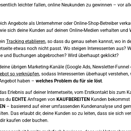
esentlich
leichter
fallen,
online Neukunden zu gewinnen
– vor all
eich
Angebote
als Unternehmer oder Online-Shop-Betreiber verka
wie sich deine Kunden auf deinen Online-Medien verhalten un
ein
Tracking etablieren
, so dass du genau sehen kannst, wo in d
netseite etwas noch nicht passt. Wo steigen Interessenten aus?
e und Buchungen abgebrochen? Wird überhaupt geklickt?
eine übrigen Marketing-Kanäle (Google Ads, Newsletter-Funnel e
ebot so verknüpfen
, sodass Interessenten überhaupt verstehen, 
Angebot haben –
welches Problem du für sie löst
.
as Erlebnis auf deiner Internetseite, vom Erstkontakt bis zum 
ass du
ECHTE
Anfragen von
KAUFBEREITEN
Kunden bekommst u
EN
– basierend auf einer umfassenden Kundenanalyse und g
ten. Das erlaubt dir, deine Kunden so zu leiten, dass sie sich v
 dir kaufen oder buchen.