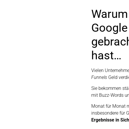
Warum 
Google
gebrach
hast…
Vielen Unternehmer
Funnels
Geld verd
Sie bekommen stän
mit Buzz-Words um
Monat für Monat m
insbesondere für 
Ergebnisse in Sich