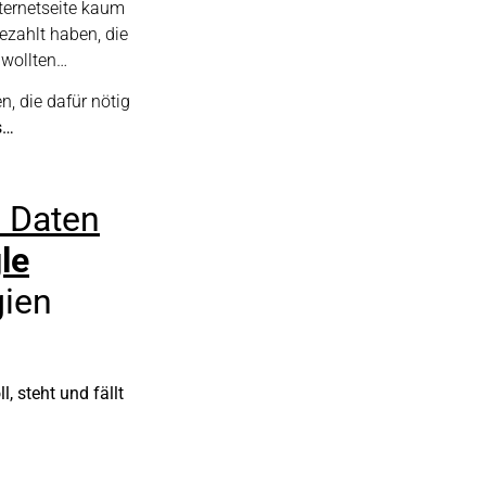
nternetseite kaum
ezahlt haben, die
 wollten…
n, die dafür nötig
s…
e Daten
le
gien
, steht und fällt