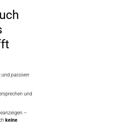
auch
s
ft
e
und
passiven
ersprechen und
beanzeigen –
ach
keine