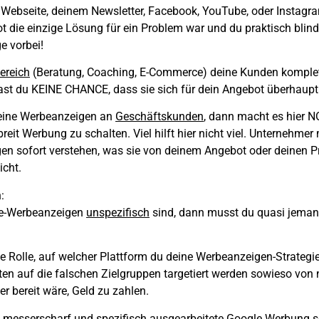
 Webseite, deinem Newsletter, Facebook, YouTube, oder Instagram
 die einzige Lösung für ein Problem war und du praktisch blin
e vorbei!
ereich
(Beratung, Coaching, E-Commerce) deine Kunden komple
st du KEINE CHANCE, dass sie sich für dein Angebot überhaupt 
deine Werbeanzeigen an
Geschäftskunden
, dann macht es hier
breit Werbung zu schalten. Viel hilft hier nicht viel. Unternehme
gen
sofort verstehen, was sie von deinem Angebot oder deinen 
icht.
:
e-Werbeanzeigen
unspezifisch
sind, dann musst du quasi jeman
ne Rolle, auf welcher Plattform du deine Werbeanzeigen-Strategi
ten auf die falschen Zielgruppen targetiert werden sowieso vo
 bereit wäre, Geld zu zahlen.
messerscharf und spezifisch ausgearbeitete Google Werbung so 