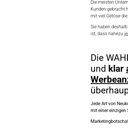
Die meisten Unter
Kunden gebracht h
mit viel Getöse di
Sie haben deshalb 
ist, dass nahezu
j
Die WAHR
und
klar
Werbean
überhaupt
Jede Art von Neuk
mit einer einzigen
Marketingbotschaf